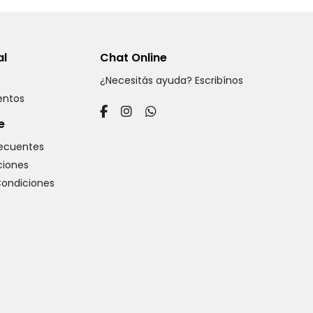
al
Chat Online
¿Necesitás ayuda? Escribínos
ventos
e
recuentes
iones
Condiciones