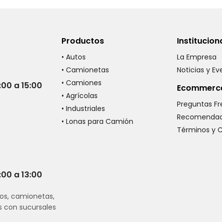
Productos
Institucion
• Autos
La Empresa
• Camionetas
Noticias y E
• Camiones
:00 a 15:00
Ecommerc
• Agrícolas
Preguntas F
• Industriales
Recomendac
• Lonas para Camión
Términos y 
:00 a 13:00
os, camionetas,
s con sucursales