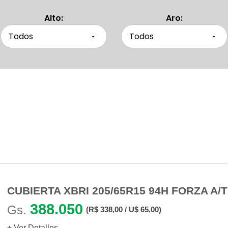
Alto:
Aro:
Productos Similares
Otras personas también buscaron
CUBIERTA XBRI 205/65R15 94H FORZA A/T
388.050
Gs.
(R$ 338,00 / U$ 65,00)
+ Ver Detalles