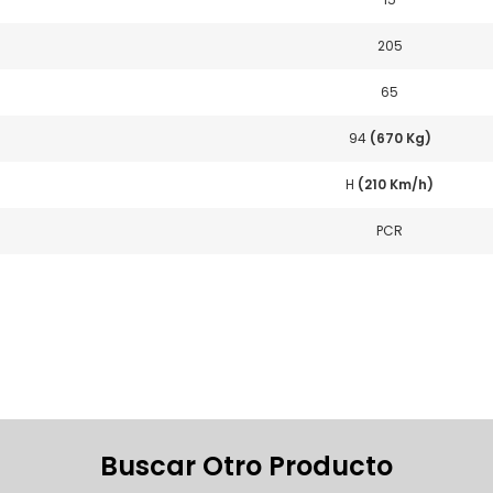
205
65
94
(670 Kg)
H
(210 Km/h)
PCR
Buscar Otro Producto