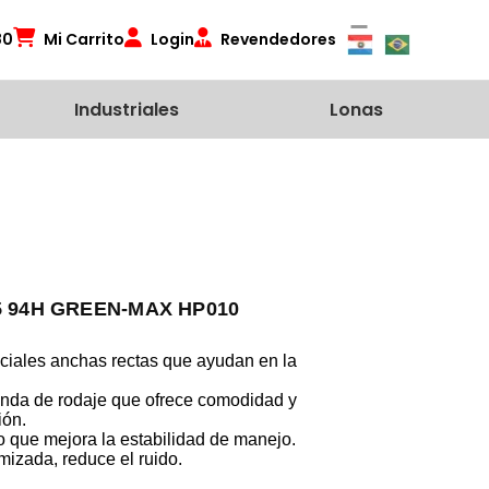
80
Mi Carrito
Login
Revendedores
Industriales
Lonas
5 94H GREEN-MAX HP010
nciales anchas rectas que ayudan en la
anda de rodaje que ofrece comodidad y
ión.
o que mejora la estabilidad de manejo.
mizada, reduce el ruido.