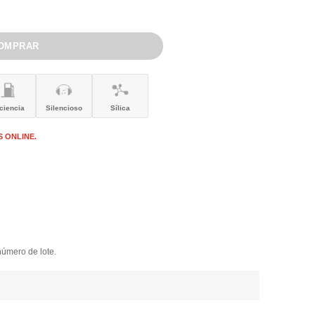
iciencia
Silencioso
Sílica
 ONLINE.
s
número de lote.