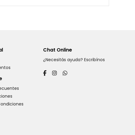
al
Chat Online
¿Necesitás ayuda? Escribínos
ventos
e
recuentes
iones
Condiciones